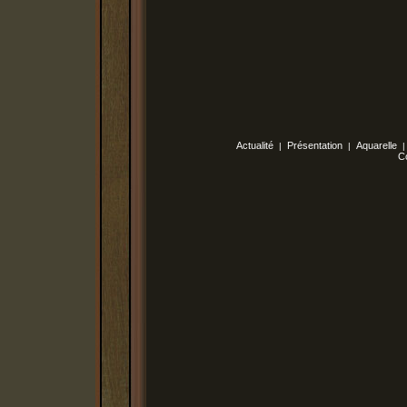
Actualité
Présentation
Aquarelle
|
|
C