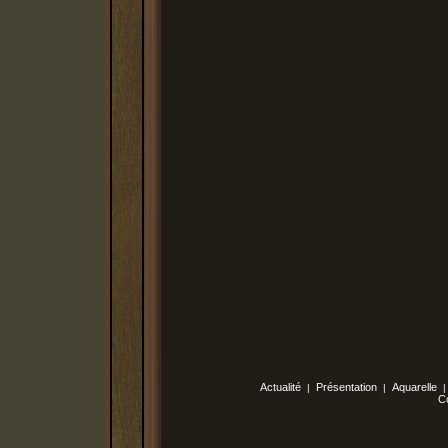
Actualité
Présentation
Aquarelle
|
|
C