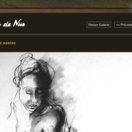
Retour Galerie
<< Précede
e assise