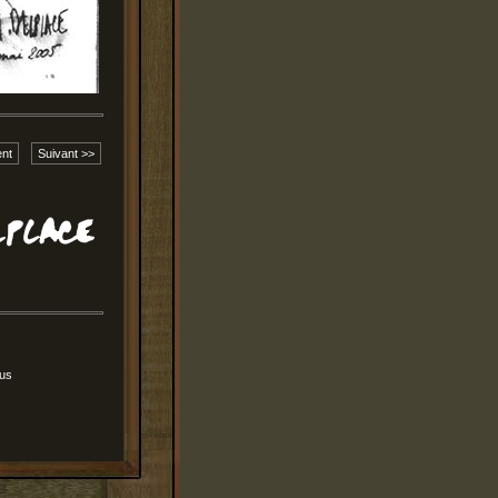
nt
Suivant >>
Nus