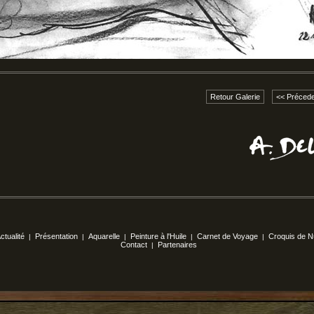
Retour Galerie
<< Précede
ctualité
Présentation
Aquarelle
Peinture à l'Huile
Carnet de Voyage
Croquis de 
|
|
|
|
|
Contact
Partenaires
|