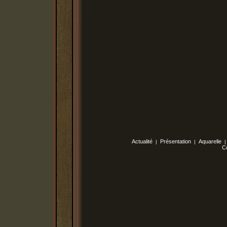
Actualité
Présentation
Aquarelle
|
|
C