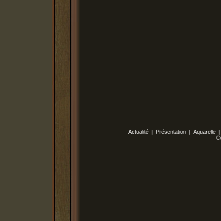
Actualité
Présentation
Aquarelle
|
|
C