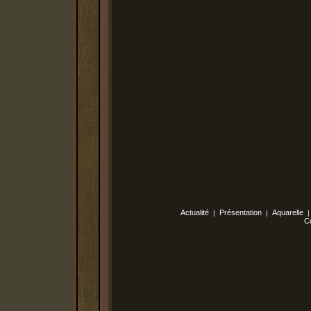
Actualité
Présentation
Aquarelle
|
|
C