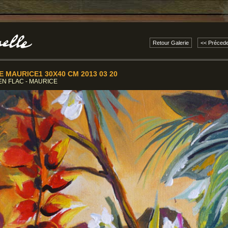
Retour Galerie
<< Précede
 MAURICE1 30X40 CM 2013 03 20
 EN FLAC - MAURICE