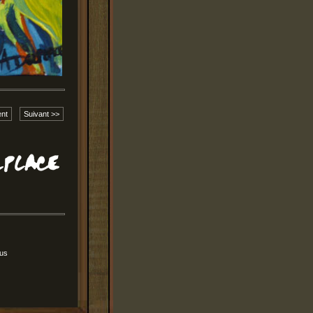
nt
Suivant >>
Nus